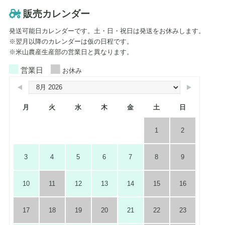
販売カレンダー
発送可能日カレンダーです。土・日・祝日は発送をお休みします。
※翌月以降のカレンダーは仮の日程です。
※米山農産生産部の営業日と異なります。
営業日
お休み
月
火
水
木
金
土
日
1
2
3
4
5
6
7
8
9
10
11
12
13
14
15
16
17
18
19
20
21
22
23