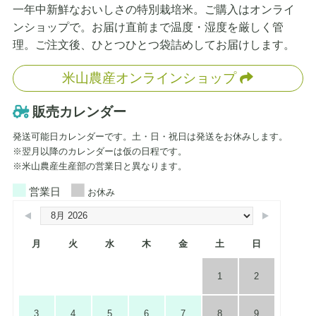
一年中新鮮なおいしさの特別栽培米。ご購入はオンライ
ンショップで。お届け直前まで温度・湿度を厳しく管
理。ご注文後、ひとつひとつ袋詰めしてお届けします。
米山農産オンラインショップ
販売カレンダー
発送可能日カレンダーです。土・日・祝日は発送をお休みします。
※翌月以降のカレンダーは仮の日程です。
※米山農産生産部の営業日と異なります。
営業日
お休み
月
火
水
木
金
土
日
1
2
3
4
5
6
7
8
9