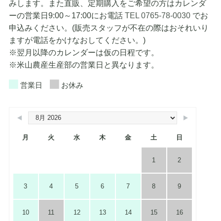
みします。また直販、定期購入をご希望の方はカレンダ
ーの営業日9:00～17:00にお電話
TEL 0765-78-0030
でお
申込みください。(販売スタッフが不在の際はおそれいり
ますが電話をかけなおしてください。)
※翌月以降のカレンダーは仮の日程です。
※米山農産生産部の営業日と異なります。
営業日
お休み
月
火
水
木
金
土
日
1
2
3
4
5
6
7
8
9
10
11
12
13
14
15
16