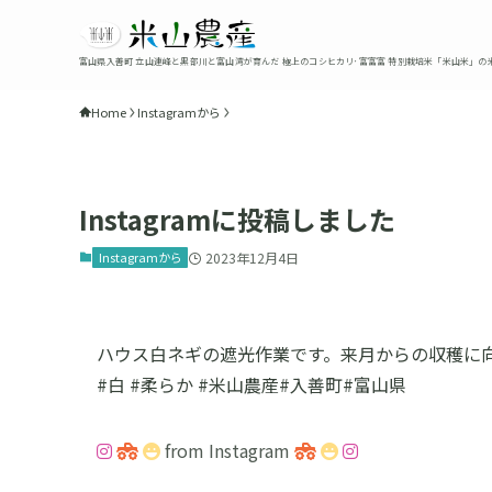
富山県入善町 立山連峰と黒部川と富山湾が育んだ 極上のコシヒカリ･富富富 特別栽培米「米山米」の
Home
Instagramから
Instagramに投稿しました
Instagramから
2023年12月4日
ハウス白ネギの遮光作業です。来月からの収穫に向
#白 #柔らか #米山農産#入善町#富山県
from Instagram