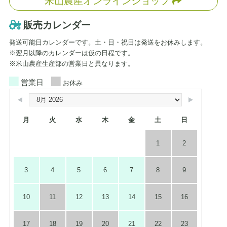
米山農産オンラインショップ
販売カレンダー
発送可能日カレンダーです。土・日・祝日は発送をお休みします。
※翌月以降のカレンダーは仮の日程です。
※米山農産生産部の営業日と異なります。
営業日
お休み
月
火
水
木
金
土
日
1
2
3
4
5
6
7
8
9
10
11
12
13
14
15
16
17
18
19
20
21
22
23