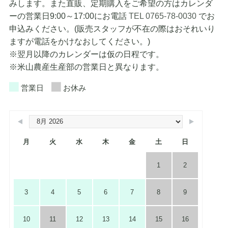
みします。また直販、定期購入をご希望の方はカレンダ
ーの営業日9:00～17:00にお電話
TEL 0765-78-0030
でお
申込みください。(販売スタッフが不在の際はおそれいり
ますが電話をかけなおしてください。)
※翌月以降のカレンダーは仮の日程です。
※米山農産生産部の営業日と異なります。
営業日
お休み
月
火
水
木
金
土
日
1
2
3
4
5
6
7
8
9
10
11
12
13
14
15
16