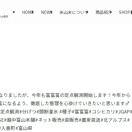
SHOP
HOME
NEWS
米山米について
商品紹介
米山農産
遅くなりましたが、今年も富富富の定点観測開始します！今年から
になるよう、徹底した管理を心掛けていきたいと思います‍♂️
点観測#分げつ#間断灌水 #種子#富富富#コシヒカリ#JGAP
 #BASE#越中富山本舗#ネット販売#直販売#農家直送#北アルプス#
#入善町#富山県