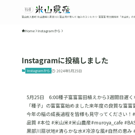
富山県入善町 立山連峰と黒部川と富山湾が育んだ 極上のコシヒカリ･富富富 特別栽培米「米山米」の
Home
Instagramから
Instagramに投稿しました
Instagramから
2024年5月25日
5月25日 6:00種子富富富田植えから3週間目
「種子」の富富富始めました来年度の良質な富富富
今年の稲の成長過程を皆様も見守ってください！#定
品質 #本位 #米山米#米山農産#muroya_cafe
黒部川扇状地#清らかな水#冷涼な風#自然の恵み 