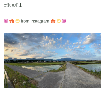
#米 #米山
from Instagram