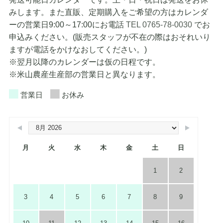
みします。また直販、定期購入をご希望の方はカレンダ
ーの営業日9:00～17:00にお電話
TEL 0765-78-0030
でお
申込みください。(販売スタッフが不在の際はおそれいり
ますが電話をかけなおしてください。)
※翌月以降のカレンダーは仮の日程です。
※米山農産生産部の営業日と異なります。
営業日
お休み
月
火
水
木
金
土
日
1
2
3
4
5
6
7
8
9