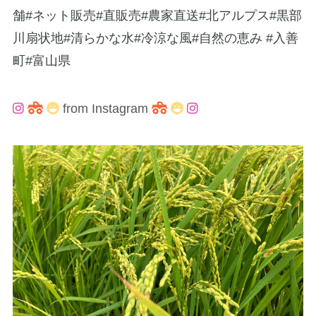
舗#ネット販売#直販売#農家直送#北アルプス#黒部
川扇状地#清らかな水#冷涼な風#自然の恵み #入善
町#富山県
from Instagram