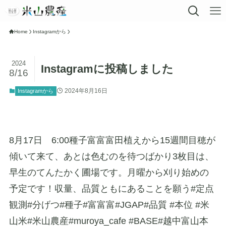
Home
Instagramから
2024
Instagramに投稿しました
8/16
2024年8月16日
Instagramから
8月17日 6:00種子富富富田植えから15週間目穂が
傾いて来て、あとは色むのを待つばかり3枚目は、
早生のてんたかく圃場です。月曜から刈り始めの
予定です！収量、品質ともにあることを願う#定点
観測#分げつ#種子#富富富#JGAP#品質 #本位 #米
山米#米山農産#muroya_cafe #BASE#越中富山本