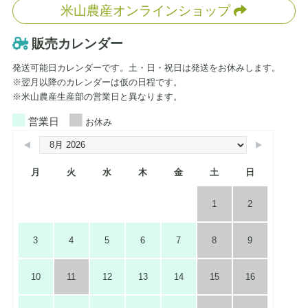
米山農産オンラインショップ
販売カレンダー
発送可能日カレンダーです。土・日・祝日は発送をお休みします。
※翌月以降のカレンダーは仮の日程です。
※米山農産生産部の営業日と異なります。
営業日
お休み
月
火
水
木
金
土
日
1
2
3
4
5
6
7
8
9
10
11
12
13
14
15
16